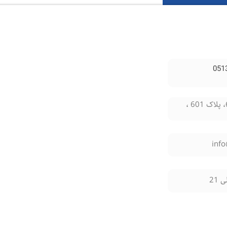
بلوار سناباد، حد فاصل سناباد 59 و 61، پلاک 601 ،
inf