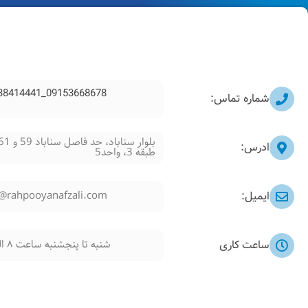
09153668678_05138414441
شماره تماس:
ادرس:
طبقه 3، واحد5
o@rahpooyanafzali.com
ايميل:
شنبه تا پنجشنبه ساعت ۸ الی 21
ساعت کاری