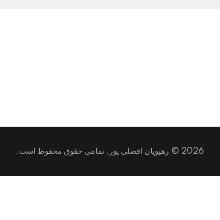
2026 © رهپویان افضلی پور. تمامی حقوق محفوظ است.